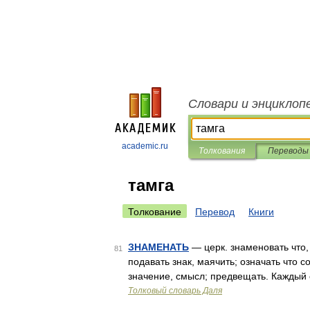
Словари и энциклоп
academic.ru
Толкования
Переводы
тамга
Толкование
Перевод
Книги
ЗНАМЕНАТЬ
— церк. знаменовать что, 
81
подавать знак, маячить; означать что с
значение, смысл; предвещать. Каждый
Толковый словарь Даля