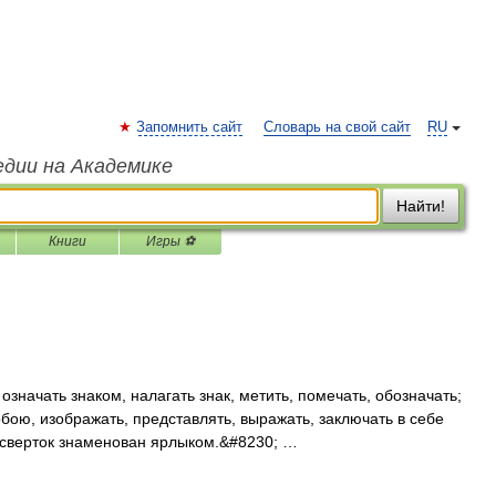
Запомнить сайт
Словарь на свой сайт
RU
едии на Академике
Найти!
Книги
Игры ⚽
означать знаком, налагать знак, метить, помечать, обозначать;
обою, изображать, представлять, выражать, заключать в себе
 сверток знаменован ярлыком.&#8230; …