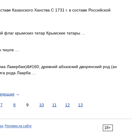
оставе Казахского Ханства С 1731 г. в составе Российской
 флаг крымских татар Крымские татары …
 тиште …
ма Лакербая)&#160; древний абхазский дворянский род (ах
мга рода Лакрба …
дующая
→
7
8
9
10
11
12
13
ка
,
Реклама на сайте
18+