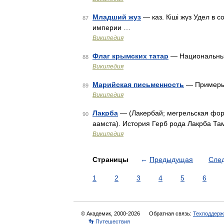
Младший жуз
— каз. Кіші жүз Удел в с
87
империи …
Википедия
Флаг крымских татар
— Национальный
88
Википедия
Марийская письменность
— Примеры
89
Википедия
Лакрба
— (Лакербай; мегрельская фор
90
аамста). История Герб рода Лакрба Та
Википедия
Страницы
←
Предыдущая
Сле
1
2
3
4
5
6
© Академик, 2000-2026
Обратная связь:
Техподдерж
👣 Путешествия