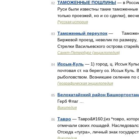
ТАМОЖЕННЫЕ ПОШЛИНЫ
— в России
82
Руси были известны такие таможенные
только проезжей, но и со сделки), вес
Русская история
Таможенный переулок
— Таможенный
83
Биржевой проезд, невелик по размеру,
Стрелки Васильевского острова старей
Санкт-Петербург (энциклопедия)
Иссык-Куль
— 1) город, ц. Иссык Кульс
84
почтовая ст. на берегу оз. Иссык Куль.
рыболовством. Возникшее селение по
Географическая энциклопедия
Белокатайский район Башкортостан
85
Герб Флаг …
Википедия
Тавро
— Тавро&#160;(из *товро, которо
86
отмечали своих лошадей. Наследовалс
Отсюда «тугра», личный знак государс
Википедия