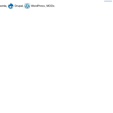
omla,
Drupal,
WordPress, MODx.