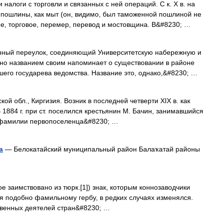
 налоги с торговли и связанных с ней операций. С к. X в. на
 пошлины, как мыт (он, видимо, был таможенной пошлиной не
чее, торговое, перемер, перевод и мостовщина. В&#8230; …
 переулок, соединяющий Университетскую набережную и
 но названием своим напоминает о существовании в районе
шего государева ведомства. Название это, однако,&#8230; …
кой обл., Киргизия. Возник в последней четверти XIX в. как
 В 1884 г. при ст. поселился крестьянин М. Бачин, занимавшийся
 фамилии первопоселенца&#8230; …
а
— Белокатайский муниципальный район Балаҡатай районы
е заимствовано из тюрк.[1]) знак, которым коннозаводчики
я подобно фамильному гербу, в редких случаях изменялся.
твенных деятелей стран&#8230; …